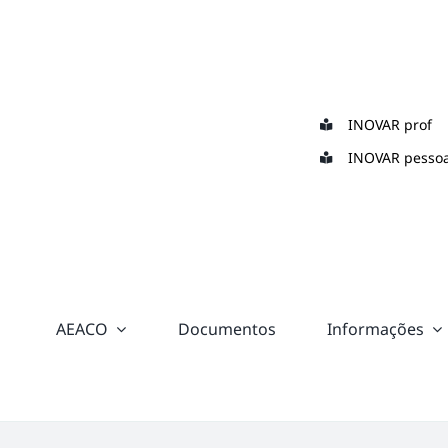
Skip
to
content
INOVAR prof
INOVAR pessoa
AEACO
Documentos
Informações
“color:
#ffffff;”>
Suporte