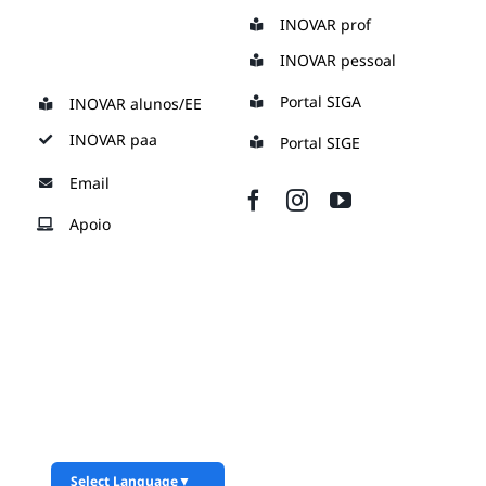
Skip
INOVAR prof
to
INOVAR pessoal
content
Portal SIGA
INOVAR alunos/EE
INOVAR paa
Portal SIGE
Email
Apoio
Select Language
▼