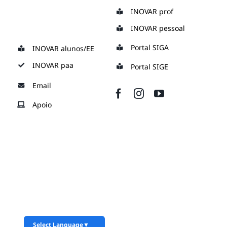
Skip
INOVAR prof
to
INOVAR pessoal
content
Portal SIGA
INOVAR alunos/EE
INOVAR paa
Portal SIGE
Email
Apoio
Select Language
▼