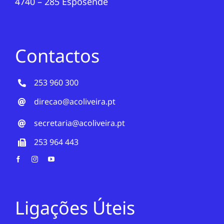
4740 – 285 Esposende
Contactos
253 960 300
direcao@acoliveira.pt
secretaria@acoliveira.pt
253 964 443
Ligações Úteis