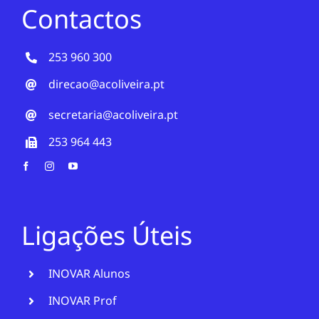
Contactos
253 960 300
direcao@acoliveira.pt
secretaria@acoliveira.pt
253 964 443
Ligações Úteis
INOVAR Alunos
INOVAR Prof