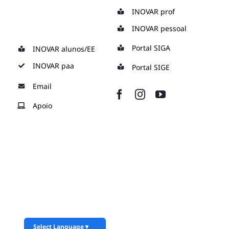
Skip
INOVAR prof
to
INOVAR pessoal
content
Portal SIGA
INOVAR alunos/EE
INOVAR paa
Portal SIGE
Email
Apoio
Select Language
▼