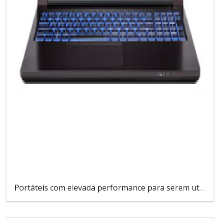
Portáteis com elevada performance para serem utilizados em tarefas de edição de imagem/vídeo, processamento de instruções avançadas/programação de placas, entre outras tarefas. Estes portáteis têm uma placa gráfica não integrada no CPU -, com um mínimo de 4 GB de RAM, de forma a dar resposta a processamentos gráficos mais elevados..