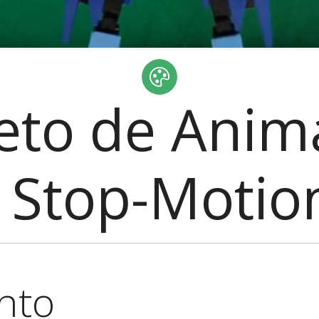
jeto de Anim
Stop-Motio
nto