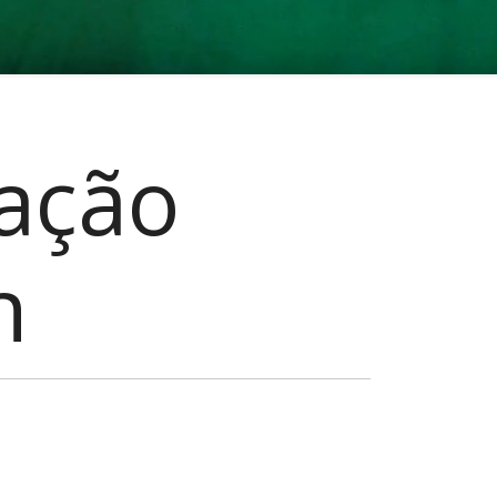
ação
n