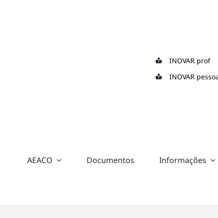
Skip
to
content
INOVAR prof
INOVAR pessoa
AEACO
Documentos
Informações
“color:
#ffffff;”>
Suporte