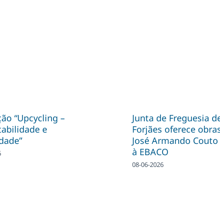
ão “Upcycling –
Junta de Freguesia d
abilidade e
Forjães oferece obra
idade”
José Armando Couto 
à EBACO
6
08-06-2026