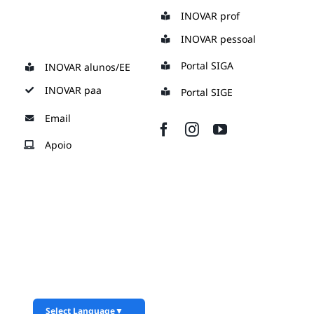
Skip
INOVAR prof
to
INOVAR pessoal
content
Portal SIGA
INOVAR alunos/EE
INOVAR paa
Portal SIGE
Email
Apoio
Select Language
▼