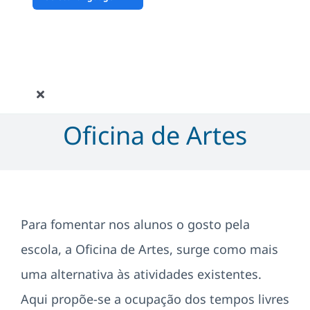
“color: #ffffff;”>
Suporte
Toggle
Navigation
Oficina de Artes
AEACO
Documentos
Informações
Para fomentar nos alunos o gosto pela
escola, a Oficina de Artes, surge como mais
Alunos/EE
uma alternativa às atividades existentes.
Aqui propõe-se a ocupação dos tempos livres