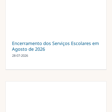
Projetos
EDD
Área Reservada
Encerramento dos Serviços Escolares em
Agosto de 2026
Pesquisar
28-07-2026