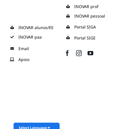
Skip
INOVAR prof
to
INOVAR pessoal
content
Portal SIGA
INOVAR alunos/EE
INOVAR paa
Portal SIGE
Email
Apoio
Select Language
▼