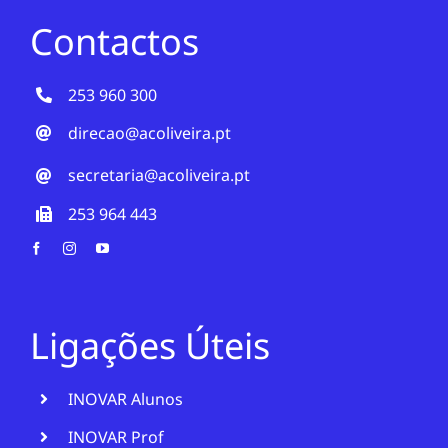
Contactos
253 960 300
direcao@acoliveira.pt
secretaria@acoliveira.pt
253 964 443
Ligações Úteis
INOVAR Alunos
INOVAR Prof