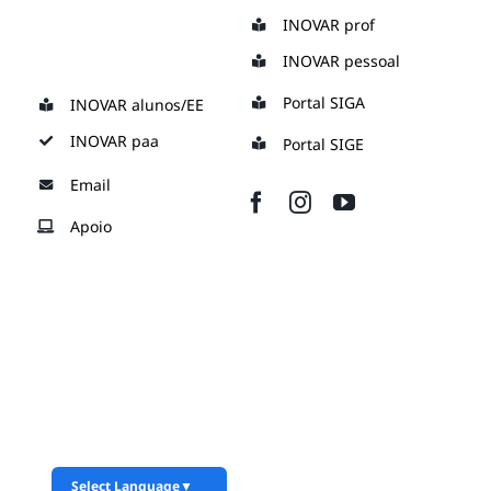
Skip
INOVAR prof
to
INOVAR pessoal
content
Portal SIGA
INOVAR alunos/EE
INOVAR paa
Portal SIGE
Email
Apoio
Select Language
▼