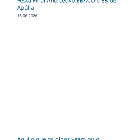
Festa Final Ano Letivo EBACO e EB de
Apúlia
16-06-2026
Aquilo que os olhos veem ou o