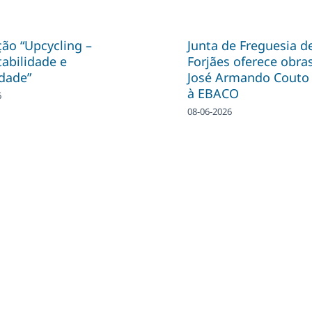
ão “Upcycling –
Junta de Freguesia d
abilidade e
Forjães oferece obra
idade”
José Armando Couto 
à EBACO
6
08-06-2026