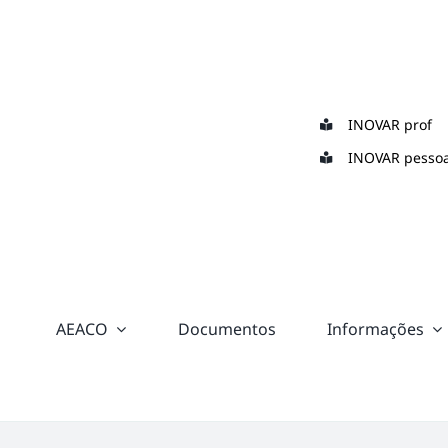
Skip
to
content
INOVAR prof
INOVAR pessoa
AEACO
Documentos
Informações
“color:
#ffffff;”>
Suporte