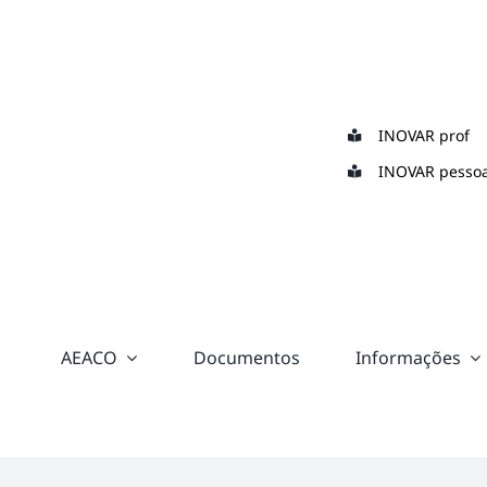
Skip
to
content
INOVAR prof
INOVAR pessoa
AEACO
Documentos
Informações
“color:
#ffffff;”>
Suporte