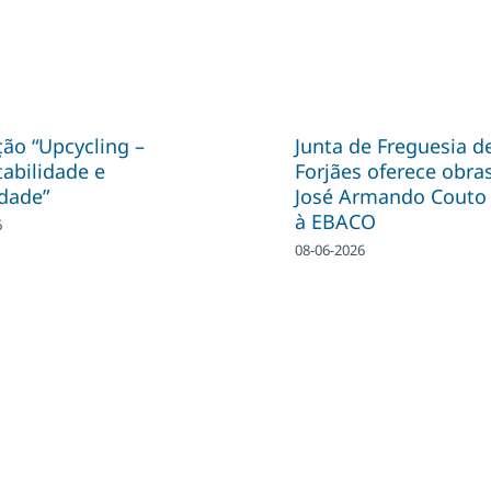
ão “Upcycling –
Junta de Freguesia d
abilidade e
Forjães oferece obra
idade”
José Armando Couto 
à EBACO
6
08-06-2026