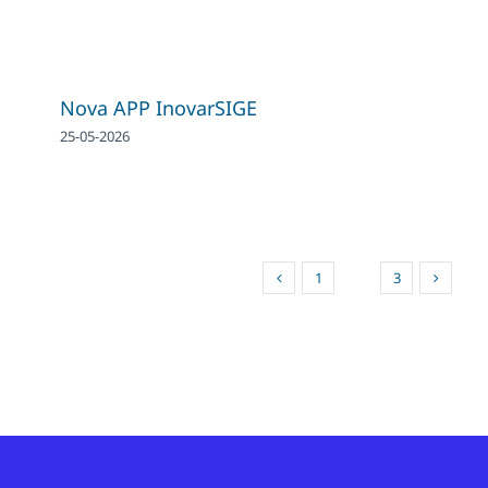
Nova APP InovarSIGE
25-05-2026
1
2
3