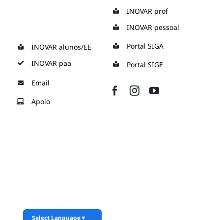
Skip
INOVAR prof
to
INOVAR pessoal
content
Portal SIGA
INOVAR alunos/EE
INOVAR paa
Portal SIGE
Email
Apoio
Select Language
▼