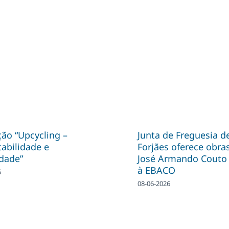
ão “Upcycling –
Junta de Freguesia d
abilidade e
Forjães oferece obra
idade”
José Armando Couto 
à EBACO
6
08-06-2026