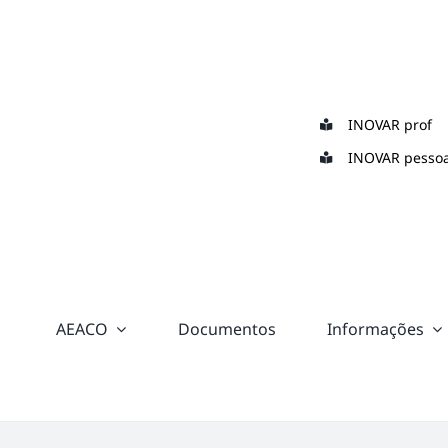
Skip
to
content
INOVAR prof
INOVAR pessoa
AEACO
Documentos
Informações
“color:
#ffffff;”>
Suporte