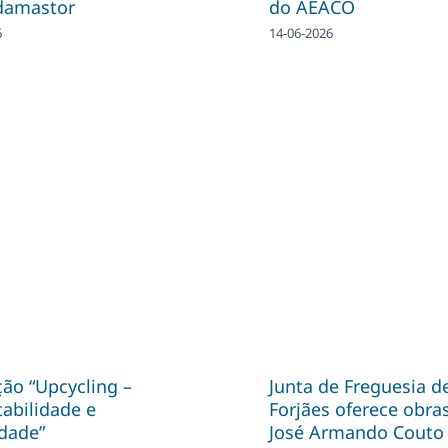
damastor
do AEACO
6
14-06-2026
ão “Upcycling –
Junta de Freguesia d
abilidade e
Forjães oferece obra
idade”
José Armando Couto 