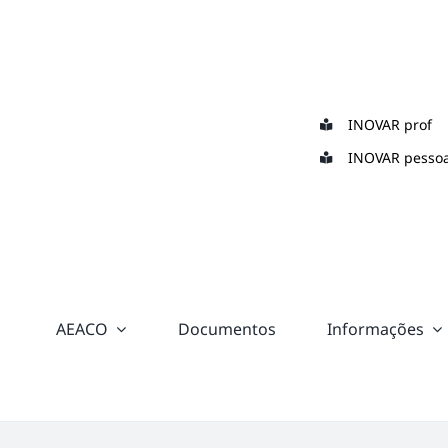
Skip
to
content
INOVAR prof
INOVAR pessoa
AEACO
Documentos
Informações
“color:
#ffffff;”>
Suporte