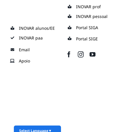
Skip
INOVAR prof
to
INOVAR pessoal
content
Portal SIGA
INOVAR alunos/EE
INOVAR paa
Portal SIGE
Email
Apoio
Select Language
▼