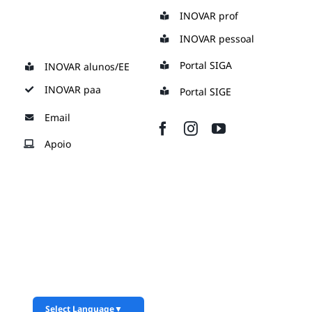
Skip
INOVAR prof
to
INOVAR pessoal
content
Portal SIGA
INOVAR alunos/EE
INOVAR paa
Portal SIGE
Email
Apoio
Select Language
▼