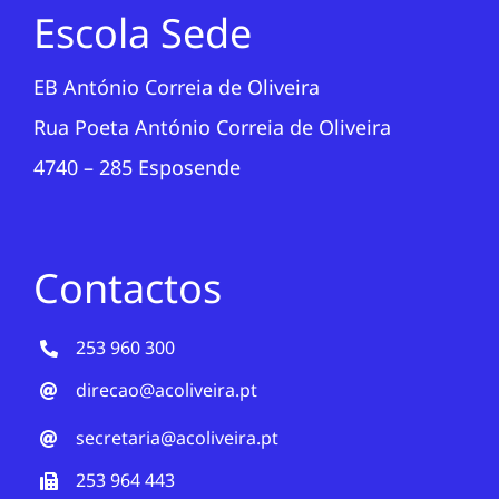
Projetos
Escola Sede
EDD
EB António Correia de Oliveira
Rua Poeta António Correia de Oliveira
Área Reservada
4740 – 285 Esposende
Pesquisar
Contactos
253 960 300
direcao@acoliveira.pt
secretaria@acoliveira.pt
253 964 443