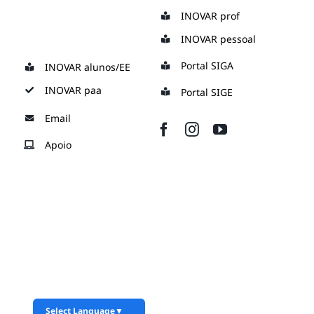
Skip
INOVAR prof
to
INOVAR pessoal
content
Portal SIGA
INOVAR alunos/EE
INOVAR paa
Portal SIGE
Email
Apoio
Select Language
▼