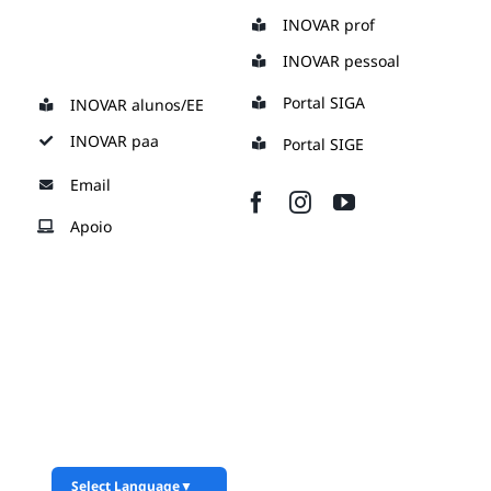
Skip
INOVAR prof
to
INOVAR pessoal
content
Portal SIGA
INOVAR alunos/EE
INOVAR paa
Portal SIGE
Email
Apoio
Select Language
▼