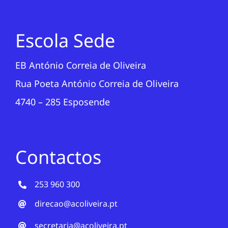
Projetos
Escola Sede
EDD
EB António Correia de Oliveira
Área Reservada
Rua Poeta António Correia de Oliveira
Pesquisar
4740 – 285 Esposende
Contactos
253 960 300
direcao@acoliveira.pt
secretaria@acoliveira.pt