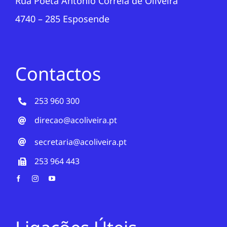
Rua Poeta António Correia de Oliveira
4740 – 285 Esposende
Contactos
253 960 300
direcao@acoliveira.pt
secretaria@acoliveira.pt
253 964 443