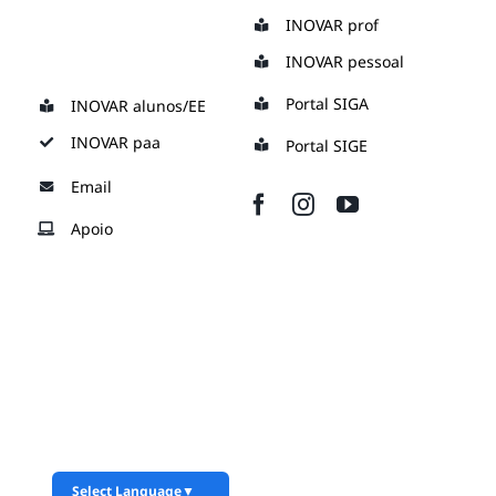
Skip
INOVAR prof
to
INOVAR pessoal
content
Portal SIGA
INOVAR alunos/EE
INOVAR paa
Portal SIGE
Email
Apoio
Select Language
▼