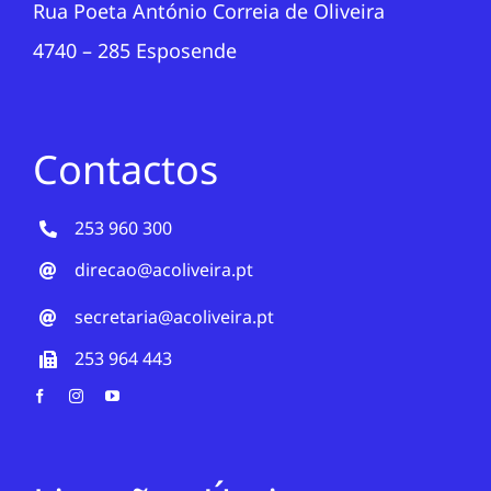
Rua Poeta António Correia de Oliveira
4740 – 285 Esposende
Contactos
253 960 300
direcao@acoliveira.pt
secretaria@acoliveira.pt
253 964 443