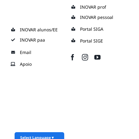
Skip
INOVAR prof
to
INOVAR pessoal
content
Portal SIGA
INOVAR alunos/EE
INOVAR paa
Portal SIGE
Email
Apoio
Select Language
▼