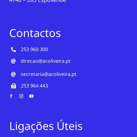
Contactos
253 960 300
direcao@acoliveira.pt
secretaria@acoliveira.pt
253 964 443
Ligações Úteis