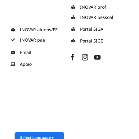
Skip
INOVAR prof
to
INOVAR pessoal
content
Portal SIGA
INOVAR alunos/EE
INOVAR paa
Portal SIGE
Email
Apoio
Select Language
▼