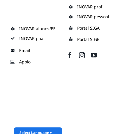
Skip
INOVAR prof
to
INOVAR pessoal
content
Portal SIGA
INOVAR alunos/EE
INOVAR paa
Portal SIGE
Email
Apoio
Select Language
▼