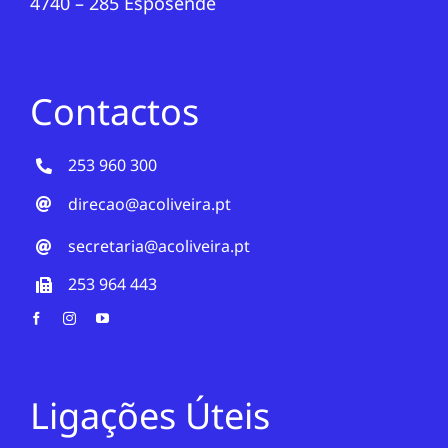
4740 – 285 Esposende
Contactos
253 960 300
direcao@acoliveira.pt
secretaria@acoliveira.pt
253 964 443
Ligações Úteis