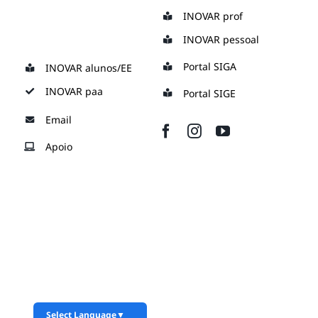
Skip
INOVAR prof
to
INOVAR pessoal
content
Portal SIGA
INOVAR alunos/EE
INOVAR paa
Portal SIGE
Email
Apoio
Select Language
▼