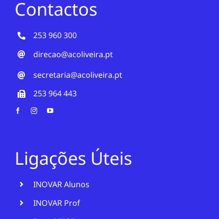
Contactos
253 960 300
direcao@acoliveira.pt
secretaria@acoliveira.pt
253 964 443
Ligações Úteis
INOVAR Alunos
INOVAR Prof