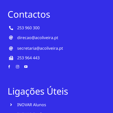
Contactos
253 960 300
direcao@acoliveira.pt
secretaria@acoliveira.pt
253 964 443
Ligações Úteis
INOVAR Alunos