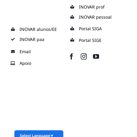
Skip
INOVAR prof
to
INOVAR pessoal
content
Portal SIGA
INOVAR alunos/EE
INOVAR paa
Portal SIGE
Email
Apoio
Select Language
▼