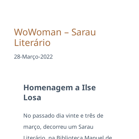
Projetos
EDD
WoWoman – Sarau
Literário
Área Reservada
28-Março-2022
Pesquisar
Homenagem a Ilse
Losa
No passado dia vinte e três de
março, decorreu um Sarau
Literário, na Biblioteca Manuel de