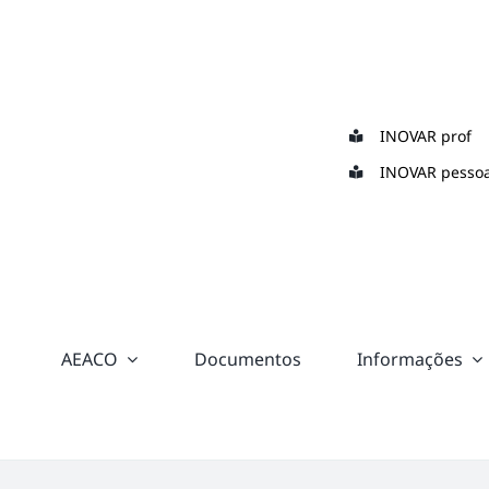
Skip
to
content
INOVAR prof
INOVAR pessoa
AEACO
Documentos
Informações
“color:
#ffffff;”>
Suporte