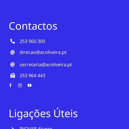
Contactos
253 960 300
direcao@acoliveira.pt
secretaria@acoliveira.pt
253 964 443
Ligações Úteis
INOVAR Alunos