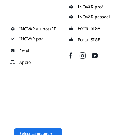
Skip
INOVAR prof
to
INOVAR pessoal
content
Portal SIGA
INOVAR alunos/EE
INOVAR paa
Portal SIGE
Email
Apoio
Select Language
▼