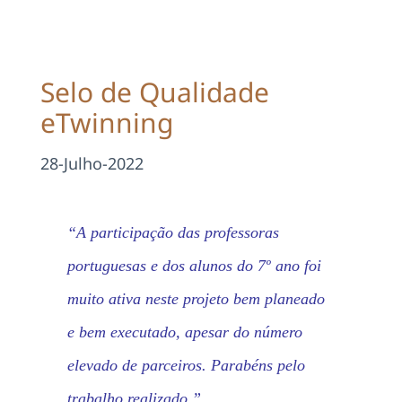
Projetos
EDD
Selo de Qualidade
eTwinning
Área Reservada
28-Julho-2022
Pesquisar
“A participação das professoras
portuguesas e dos alunos do 7º ano foi
muito ativa neste projeto bem planeado
e bem executado, apesar do número
elevado de parceiros. Parabéns pelo
trabalho realizado.”