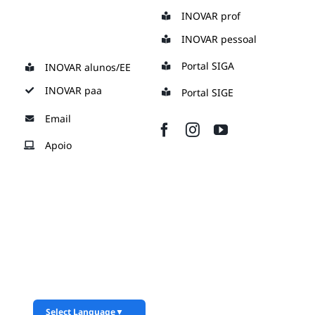
Skip
INOVAR prof
to
INOVAR pessoal
content
Portal SIGA
INOVAR alunos/EE
INOVAR paa
Portal SIGE
Email
Apoio
Select Language
▼