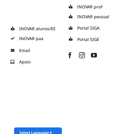
Skip
INOVAR prof
to
INOVAR pessoal
content
Portal SIGA
INOVAR alunos/EE
INOVAR paa
Portal SIGE
Email
Apoio
Select Language
▼