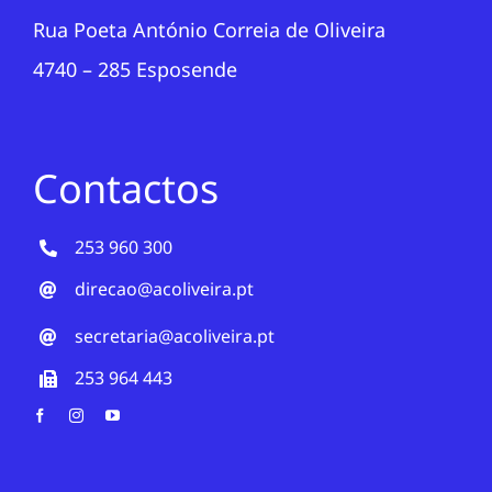
Rua Poeta António Correia de Oliveira
4740 – 285 Esposende
Contactos
253 960 300
direcao@acoliveira.pt
secretaria@acoliveira.pt
253 964 443