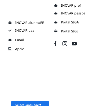
Skip
INOVAR prof
to
INOVAR pessoal
content
Portal SIGA
INOVAR alunos/EE
INOVAR paa
Portal SIGE
Email
Apoio
Select Language
▼