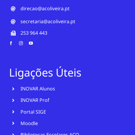
direcao@acoliveira.pt
secretaria@acoliveira.pt
253 964 443
Ligações Úteis
INOVAR Alunos
INOVAR Prof
Portal SIGE
Moodle
Bibliotecas Escolares ACO