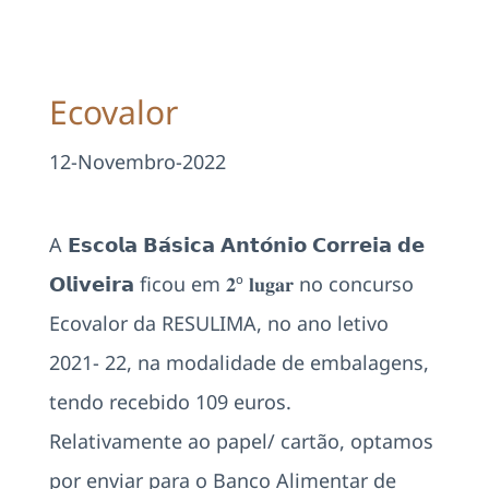
Projetos
EDD
Ecovalor
Área Reservada
12-Novembro-2022
Pesquisar
A 𝗘𝘀𝗰𝗼𝗹𝗮 𝗕𝗮́𝘀𝗶𝗰𝗮 𝗔𝗻𝘁𝗼́𝗻𝗶𝗼 𝗖𝗼𝗿𝗿𝗲𝗶𝗮 𝗱𝗲
𝗢𝗹𝗶𝘃𝗲𝗶𝗿𝗮 ficou em 𝟐º 𝐥𝐮𝐠𝐚𝐫 no concurso
Ecovalor da RESULIMA, no ano letivo
2021- 22, na modalidade de embalagens,
tendo recebido 109 euros.
Relativamente ao papel/ cartão, optamos
por enviar para o Banco Alimentar de