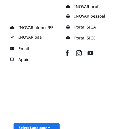
Skip
INOVAR prof
to
INOVAR pessoal
content
Portal SIGA
INOVAR alunos/EE
INOVAR paa
Portal SIGE
Email
Apoio
Select Language
▼