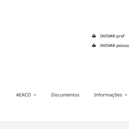
Skip
to
content
INOVAR prof
INOVAR pessoa
AEACO
Documentos
Informações
“color:
#ffffff;”>
Suporte