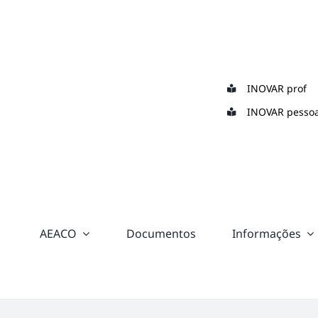
Skip
to
content
INOVAR prof
INOVAR pessoa
AEACO
Documentos
Informações
“color:
#ffffff;”>
Suporte