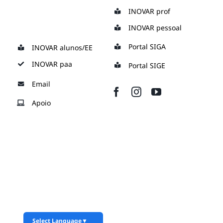
Skip
INOVAR prof
to
INOVAR pessoal
content
Portal SIGA
INOVAR alunos/EE
INOVAR paa
Portal SIGE
Email
Apoio
Select Language
▼