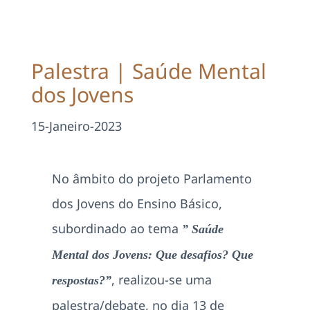
Projetos
EDD
Palestra | Saúde Mental
dos Jovens
Área Reservada
15-Janeiro-2023
Pesquisar
No âmbito do projeto Parlamento
dos Jovens do Ensino Básico,
subordinado ao tema
” Saúde
Mental dos Jovens: Que desafios? Que
, realizou-se uma
respostas?”
palestra/debate, no dia 13 de