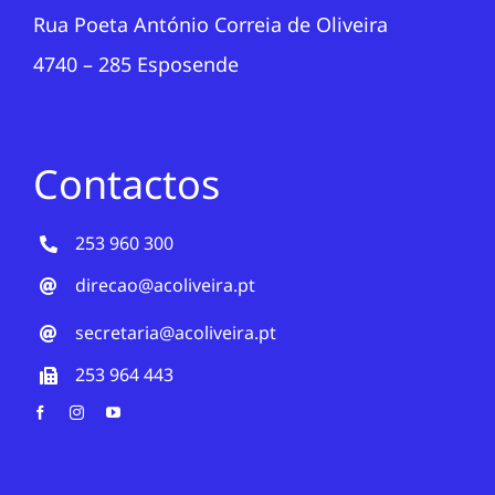
Rua Poeta António Correia de Oliveira
4740 – 285 Esposende
Contactos
253 960 300
direcao@acoliveira.pt
secretaria@acoliveira.pt
253 964 443