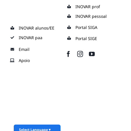
Skip
INOVAR prof
to
INOVAR pessoal
content
Portal SIGA
INOVAR alunos/EE
INOVAR paa
Portal SIGE
Email
Apoio
Select Language
▼