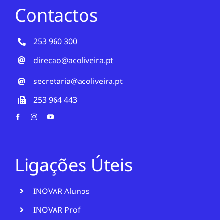
Contactos
253 960 300
direcao@acoliveira.pt
secretaria@acoliveira.pt
253 964 443
Ligações Úteis
INOVAR Alunos
INOVAR Prof