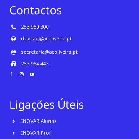
Contactos
253 960 300
direcao@acoliveira.pt
secretaria@acoliveira.pt
253 964 443
Ligações Úteis
INOVAR Alunos
INOVAR Prof