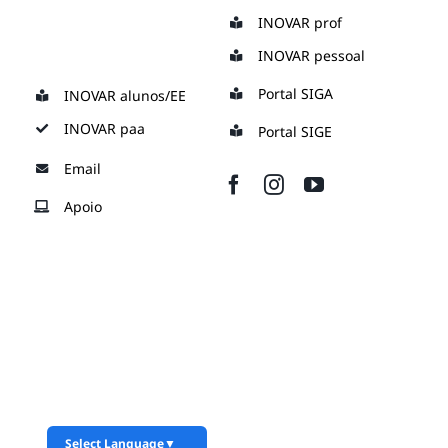
Skip
INOVAR prof
to
INOVAR pessoal
content
Portal SIGA
INOVAR alunos/EE
INOVAR paa
Portal SIGE
Email
Apoio
Select Language
▼