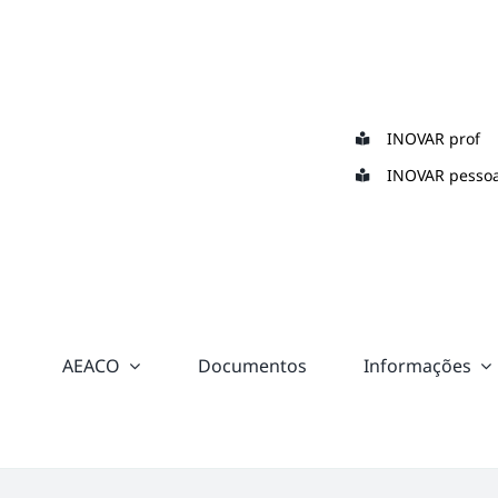
Skip
to
content
INOVAR prof
INOVAR pessoa
AEACO
Documentos
Informações
“color:
#ffffff;”>
Suporte