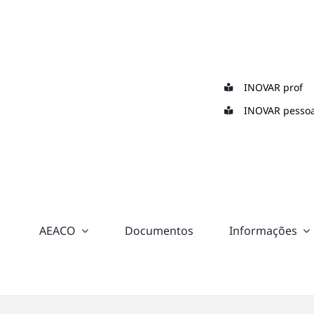
Skip
to
content
INOVAR prof
INOVAR pessoa
AEACO
Documentos
Informações
“color:
#ffffff;”>
Suporte