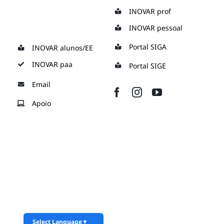
Skip
INOVAR prof
to
INOVAR pessoal
content
Portal SIGA
INOVAR alunos/EE
INOVAR paa
Portal SIGE
Email
Apoio
Select Language
▼