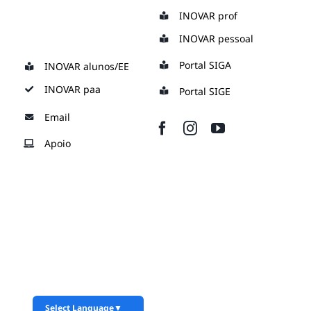
Skip
INOVAR prof
to
INOVAR pessoal
content
Portal SIGA
INOVAR alunos/EE
INOVAR paa
Portal SIGE
Email
Apoio
Select Language
▼