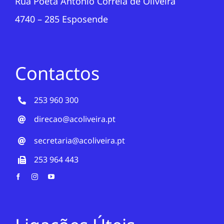
Rua Poeta António Correia de Oliveira
4740 – 285 Esposende
Contactos
253 960 300
direcao@acoliveira.pt
secretaria@acoliveira.pt
253 964 443