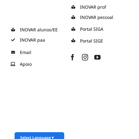
Skip
INOVAR prof
to
INOVAR pessoal
content
Portal SIGA
INOVAR alunos/EE
INOVAR paa
Portal SIGE
Email
Apoio
Select Language
▼