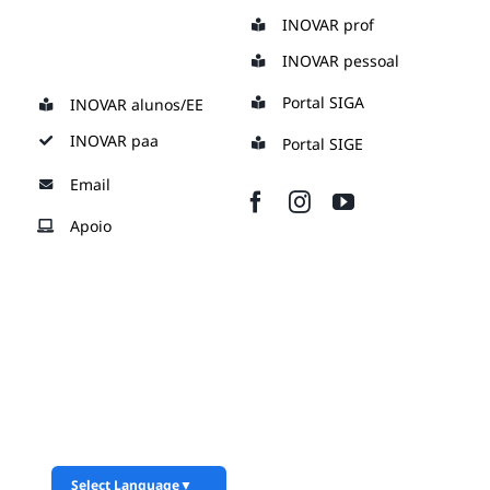
Skip
INOVAR prof
to
INOVAR pessoal
content
Portal SIGA
INOVAR alunos/EE
INOVAR paa
Portal SIGE
Email
Apoio
Select Language
▼