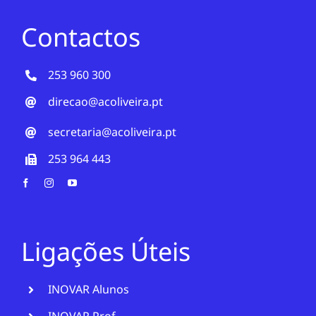
Contactos
253 960 300
direcao@acoliveira.pt
secretaria@acoliveira.pt
253 964 443
Ligações Úteis
INOVAR Alunos