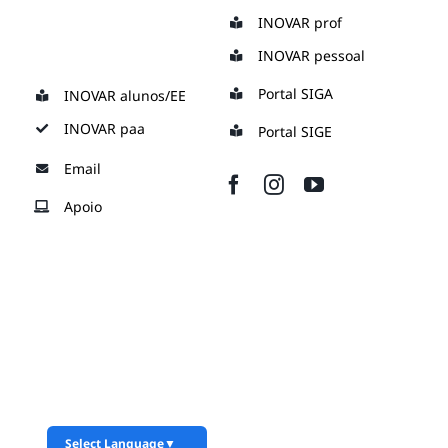
Skip
INOVAR prof
to
INOVAR pessoal
content
Portal SIGA
INOVAR alunos/EE
INOVAR paa
Portal SIGE
Email
Apoio
Select Language
▼