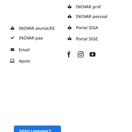
Skip
INOVAR prof
to
INOVAR pessoal
content
Portal SIGA
INOVAR alunos/EE
INOVAR paa
Portal SIGE
Email
Apoio
Select Language
▼