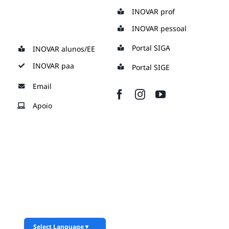
Skip
INOVAR prof
to
INOVAR pessoal
content
Portal SIGA
INOVAR alunos/EE
INOVAR paa
Portal SIGE
Email
Apoio
Select Language
▼