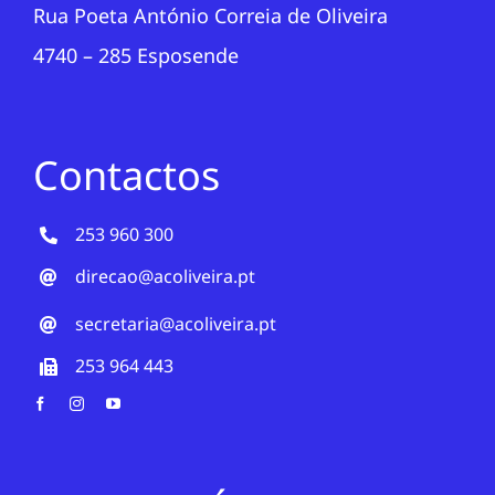
Rua Poeta António Correia de Oliveira
4740 – 285 Esposende
Contactos
253 960 300
direcao@acoliveira.pt
secretaria@acoliveira.pt
253 964 443