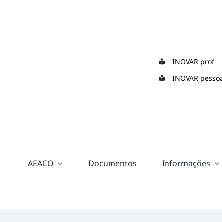
Skip
to
content
INOVAR prof
INOVAR pessoa
AEACO
Documentos
Informações
“color:
#ffffff;”>
Suporte