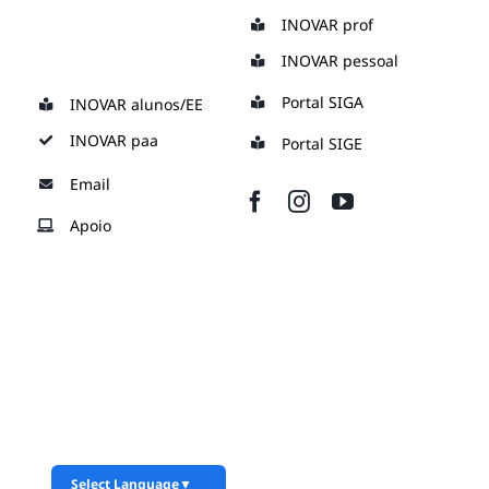
Skip
INOVAR prof
to
INOVAR pessoal
content
Portal SIGA
INOVAR alunos/EE
INOVAR paa
Portal SIGE
Email
Apoio
Select Language
▼