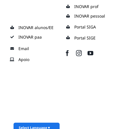
Skip
INOVAR prof
to
INOVAR pessoal
content
Portal SIGA
INOVAR alunos/EE
INOVAR paa
Portal SIGE
Email
Apoio
Select Language
▼