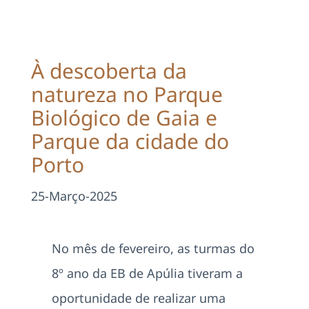
Projetos
EDD
À descoberta da
natureza no Parque
Área Reservada
Biológico de Gaia e
Parque da cidade do
Pesquisar
Porto
25-Março-2025
No mês de fevereiro, as turmas do
8º ano da EB de Apúlia tiveram a
oportunidade de realizar uma