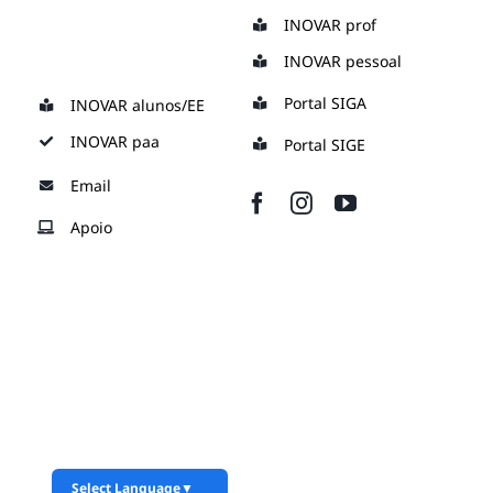
Skip
INOVAR prof
to
INOVAR pessoal
content
Portal SIGA
INOVAR alunos/EE
INOVAR paa
Portal SIGE
Email
Apoio
Select Language
▼