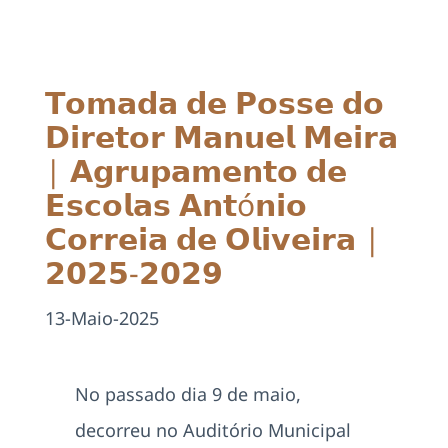
Projetos
EDD
𝗧𝗼𝗺𝗮𝗱𝗮 𝗱𝗲 𝗣𝗼𝘀𝘀𝗲 𝗱𝗼
𝗗𝗶𝗿𝗲𝘁𝗼𝗿 𝗠𝗮𝗻𝘂𝗲𝗹 𝗠𝗲𝗶𝗿𝗮
Área Reservada
| 𝗔𝗴𝗿𝘂𝗽𝗮𝗺𝗲𝗻𝘁𝗼 𝗱𝗲
𝗘𝘀𝗰𝗼𝗹𝗮𝘀 𝗔𝗻𝘁ó𝗻𝗶𝗼
Pesquisar
𝗖𝗼𝗿𝗿𝗲𝗶𝗮 𝗱𝗲 𝗢𝗹𝗶𝘃𝗲𝗶𝗿𝗮 |
𝟮𝟬𝟮𝟱-𝟮𝟬𝟮𝟵
13-Maio-2025
No passado dia 9 de maio,
decorreu no Auditório Municipal