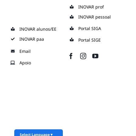
Skip
INOVAR prof
to
INOVAR pessoal
content
Portal SIGA
INOVAR alunos/EE
INOVAR paa
Portal SIGE
Email
Apoio
Select Language
▼